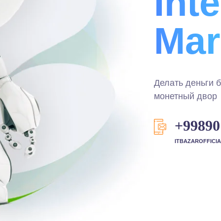
Int
Mar
Делать деньги 
монетный двор
+99890
ITBAZAROFFICI