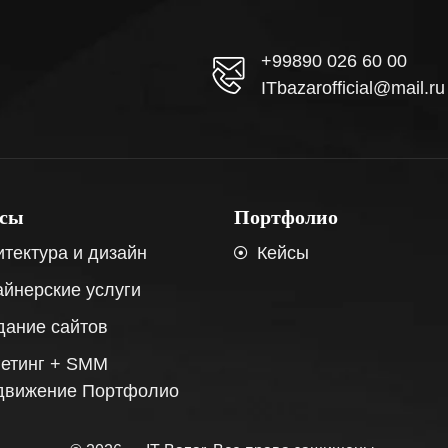
+99890 026 60 00
ITbazarofficial@mail.ru
исы
Портфолио
итектура и дизайн
Кейсы
айнерские услуги
дание сайтов
гетинг + SMM
движение Портфолио