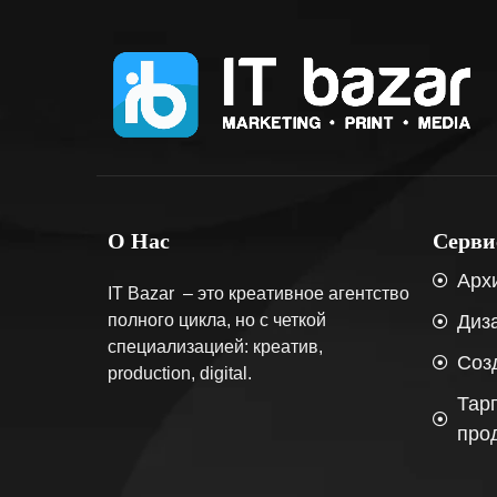
О Нас
Серв
Арх
IT Bazar – это креативное агентство
полного цикла, но с четкой
Диз
специализацией: креатив,
Соз
production, digital.
Тар
про