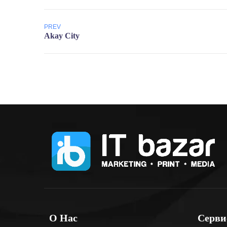
PREV
О Нас
Серв