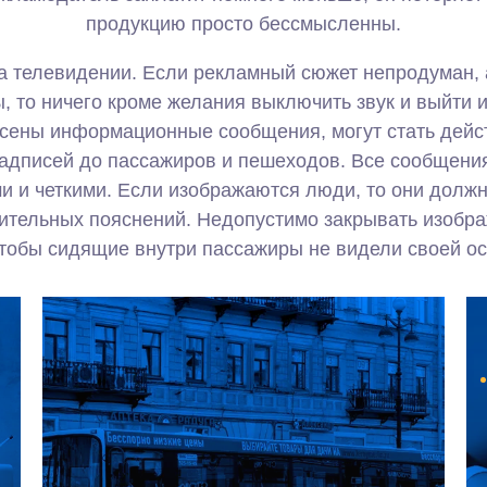
продукцию просто бессмысленны.
на телевидении. Если рекламный сюжет непродуман, 
, то ничего кроме желания выключить звук и выйти и
есены информационные сообщения, могут стать дейс
адписей до пассажиров и пешеходов. Все сообщения
 и четкими. Если изображаются люди, то они должны
нительных пояснений. Недопустимо закрывать изобра
 чтобы сидящие внутри пассажиры не видели своей ос
Транспортные средства, на которые нанесены
информационные сообщения, могут стать
действительно полезными, если они способны