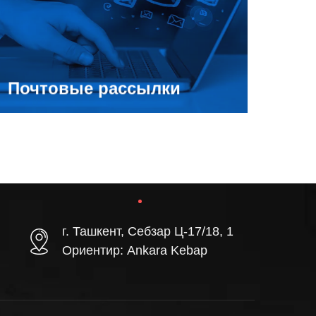
что-нибудь новое, особенное, например,
уведомляя о скидках или обращая внимание на
поступление новых товаров, сезонных
коллекций и пр.
Почтовые рассылки
г. Ташкент, Себзар Ц-17/18, 1
Ориентир: Ankara Kebap