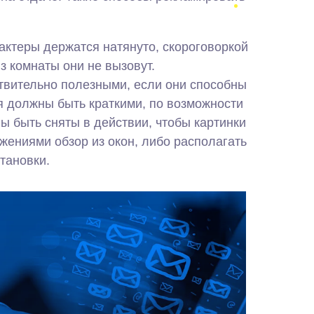
актеры держатся натянуто, скороговоркой
з комнаты они не вызовут.
твительно полезными, если они способны
 должны быть краткими, по возможности
 быть сняты в действии, чтобы картинки
жениями обзор из окон, либо располагать
тановки.
Рассылки по почте или на e-mail могут
приносить пользу, однако здесь также нужно
избегать злоупотреблений. Объявления,
рассылаемые потенциальным клиентам
необходимо обновлять, каждый раз предлагая