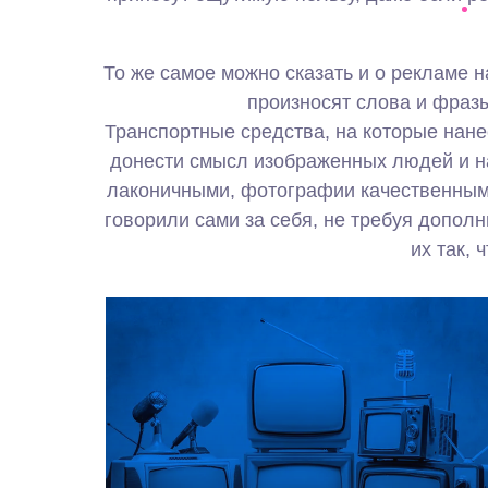
То же самое можно сказать и о рекламе 
произносят слова и фразы
Транспортные средства, на которые нан
донести смысл изображенных людей и н
лаконичными, фотографии качественными
говорили сами за себя, не требуя допол
их так,
К примеру, реклама на радио считается
эффективной, но появившиеся в последнее
время тенденции к искусственному ускорению
чтения объявлений с целью экономии
рекламного бюджета, не вызывают ничего,
кроме раздражения. Такие объявления вряд ли
принесут ощутимую пользу, даже если
рекламодатель заплатит немного меньше, он