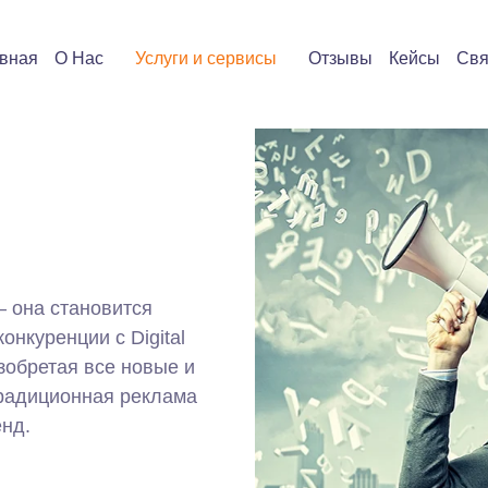
вная
О Нас
Услуги и сервисы
Отзывы
Кейсы
Свя
— она становится
онкуренции с Digital
зобретая все новые и
Традиционная реклама
енд.